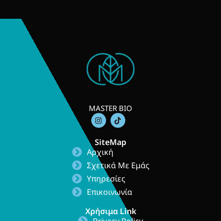
MASTER BIO
I
T
n
i
s
k
t
t
SiteMap
a
o
Αρχική
g
k
r
Σχετικά Με Εμάς
a
m
Υπηρεσίες
Επικοινωνία
Χρήσιμα Link