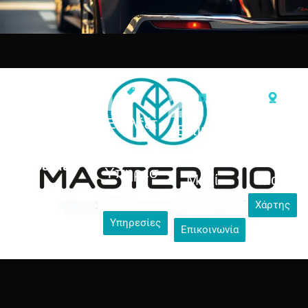
1.
| Εύκολα
2.
3.
βήματα για
Επιλέξτ
να λάβετε
Επικοιν
Επισκε
τις
ε
ωνήστε
φθείτε
υπηρεσίες
Υπηρεσ
Μαζί
Μας
μας
ία
Μας
Χάρτης
Υπηρεσίες
Επικοινωνία