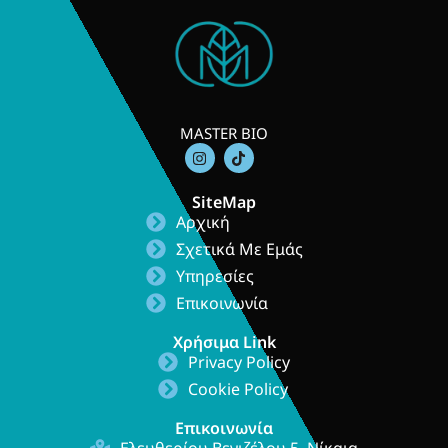
MASTER BIO
I
T
n
i
s
k
t
t
SiteMap
a
o
Αρχική
g
k
r
Σχετικά Με Εμάς
a
m
Υπηρεσίες
Επικοινωνία
Χρήσιμα Link
Privacy Policy
Cookie Policy
Επικοινωνία